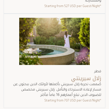
والمشاركة.
527 USD
per Guest/Night
*Starting from
قطر
زلال سيرينتي
صُممت تجربة زلال سيرينتي بأكملها لأولئك الذين يبحثون عن
مسار لإعادة الاسترخاء والتأمل. زلال سيرينتي مخصص
للضيوف الذين تبلغ أعمارهم 16 عاماً فأكثر.
707 USD
per Guest/Night
*Starting from