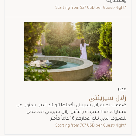
والمشاركة.
527 USD
per Guest/Night
*Starting from
قطر
زلال سيرينتي
صُممت تجربة زلال سيرينتي بأكملها لأولئك الذين يبحثون عن
مسار لإعادة الاسترخاء والتأمل. زلال سيرينتي مخصص
للضيوف الذين تبلغ أعمارهم 16 عاماً فأكثر.
707 USD
per Guest/Night
*Starting from