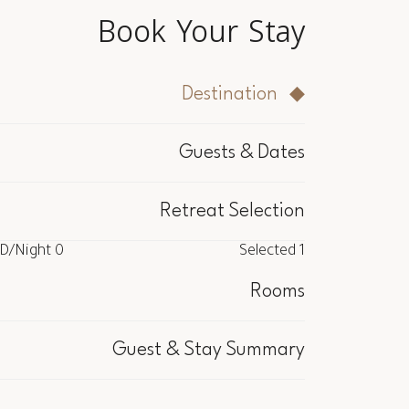
Book Your Stay
Destination
Guests & Dates
Retreat Selection
/Night
0 USD
Selected
1
/Night
0 USD
Selected
1
Rooms
cluded
Guest & Stay Summary