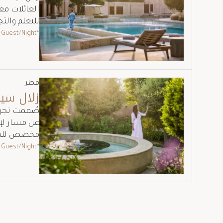
العائلات م
للتعلم والت
 Guest/Night
*Starting from
قطر
زلال سير
صُممت تجربة
عن مسار لإع
مخصص للضيوف ال
 Guest/Night
*Starting from