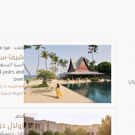
تايلاند - هوا 
شيفا-سو
آسيا الشهي
4 years and
over.
ts is required
 Guest/Night
*Starting from
In
قطر
زولال د
زلال ديسكفر