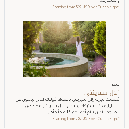
والمشاركة.
527 USD
per Guest/Night
*Starting from
قطر
زلال سيرينتي
صُممت تجربة زلال سيرينتي بأكملها لأولئك الذين يبحثون عن
مسار لإعادة الاسترخاء والتأمل. زلال سيرينتي مخصص
للضيوف الذين تبلغ أعمارهم 16 عاماً فأكثر.
707 USD
per Guest/Night
*Starting from