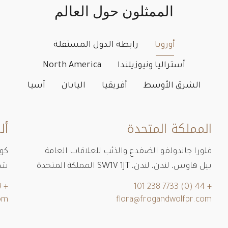
الممثلون حول العالم
أوروبا
رابطة الدول المستقلة
أستراليا ونيوزيلندا
North America
الشرق الأوسط
أفريقيا
اليابان
آسيا
المملكة المتحدة
أل
فلورا جاندولفو الضفدع والذئب للعلاقات العامة
كون
بيل هاوس، لندن، لندن، SW1V 1JT المملكة المتحدة
شارع با
+ 49 1716554363
+ 44 (0) 7733 238 101
om
flora@frogandwolfpr.com