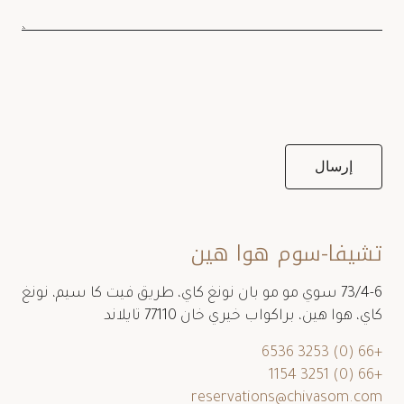
تشيفا-سوم هوا هين
73/4-6 سوي مو مو بان نونغ كاي، طريق فيت كا سيم، نونغ
كاي، هوا هين، براكواب خيري خان 77110 تايلاند
+66 (0) 3253 6536
+66 (0) 3251 1154
reservations@chivasom.com