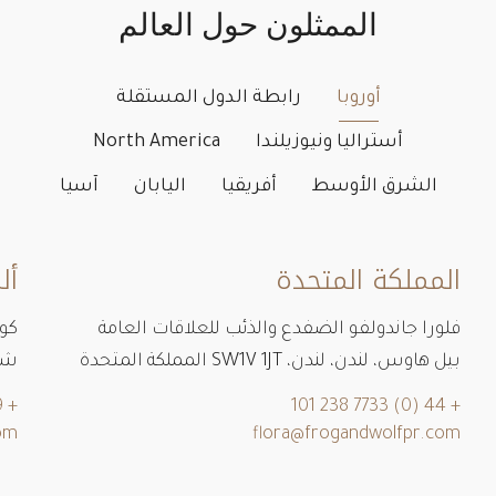
الممثلون حول العالم
أوروبا
رابطة الدول المستقلة
أستراليا ونيوزيلندا
North America
الشرق الأوسط
أفريقيا
اليابان
آسيا
المملكة المتحدة
أل
فلورا جاندولفو الضفدع والذئب للعلاقات العامة
كون
بيل هاوس، لندن، لندن، SW1V 1JT المملكة المتحدة
شارع با
+ 49 1716554363
+ 44 (0) 7733 238 101
om
flora@frogandwolfpr.com