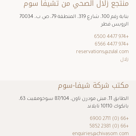
شيفا سوم
@شيفاسوم
منتجع زلال الصحي من تشيفا سوم
بناية رقم 100، شارع 319، المنطقة 79، ص.ب، 70034
الرويس قطر
+974 4477 6500
+974 4477 6566
reservations@zulal.com
زلال
مكتب شركة شيفا-سوم
الطابق 11، مبنى مودرن تاون، 87/104 سوخومفيت 63،
بانكوك 10110 تايلاند