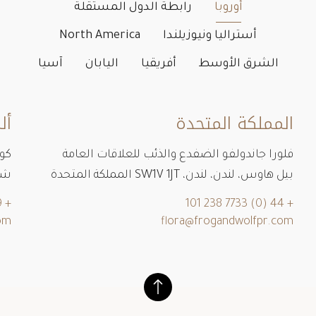
الممثلون حول العالم
أوروبا
رابطة الدول المستقلة
أستراليا ونيوزيلندا
North America
الشرق الأوسط
أفريقيا
اليابان
آسيا
المملكة المتحدة
أل
فلورا جاندولفو الضفدع والذئب للعلاقات العامة
كون
بيل هاوس، لندن، لندن، SW1V 1JT المملكة المتحدة
شارع با
+ 49 1716554363
+ 44 (0) 7733 238 101
om
flora@frogandwolfpr.com