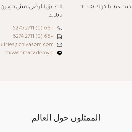
أكاديمية شيفا-س
الطابق 11، مبنى مودرن تاون، 87/104 سوخومفيت 63، بانكوك 10110
تايلاند
+66 (0) 2711 5270
+66 (0) 2711 5274
uiries@chivasom.com
@chivasomacademy