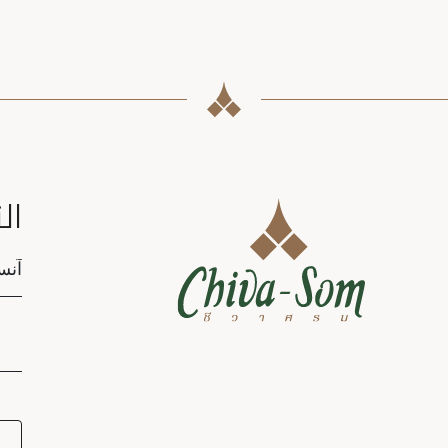
ال
tion