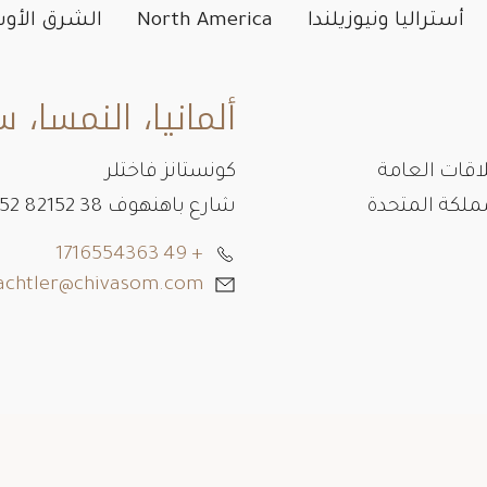
الممثلون حول العالم
أستراليا ونيوزيلندا
North America
الشرق الأ
ألمانيا، النمسا، 
اقات العامة
كونستانز فاختلر
شارع باهنهوف 38 82152 82152 Planegg, Germany
+ 49 1716554363
achtler@chivasom.com