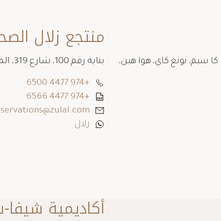
منتجع زلال الص
 كا سيم، نونغ كاي، هوا هين،
بناية رقم 100، شارع 319، المنطقة 79، ص.ب، 70034 الرويس قطر
+974 4477 6500
+974 4477 6566
eservations@zulal.com
زلال