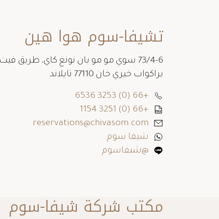
تشيفا-سوم هوا هين
73/4-6 سوي مو مو بان نونغ كاي، طريق فيت
براكواب خيري خان 77110 تايلاند
+66 (0) 3253 6536
+66 (0) 3251 1154
reservations@chivasom.com
شيفا سوم
@شيفاسوم