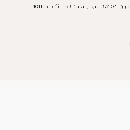
وم الدولية
الطابق الأرضي، مبنى مودرن تاون، 87/104 سوخومفيت 63، بانكوك 10110
enq