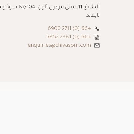
مكتب شركة شيفا-سوم
تايلاند
+66 (0) 2711 6900
+66 (0) 2381 5852
enquiries@chivasom.com