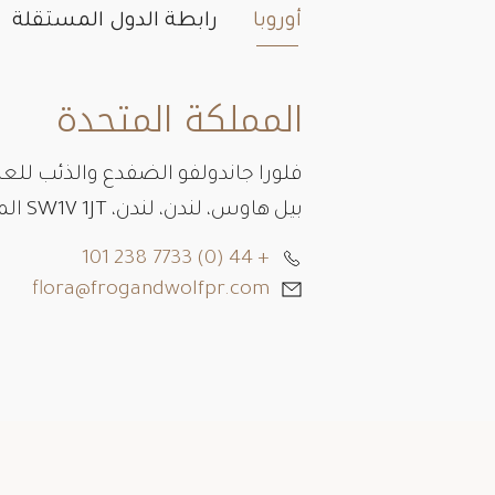
أوروبا
رابطة الدول المستقلة
المملكة المتحدة
فلورا جاندولفو الضفدع والذئب للعل
بيل هاوس، لندن، لندن، SW1V 1JT المملكة المتحدة
+ 44 (0) 7733 238 101
flora@frogandwolfpr.com