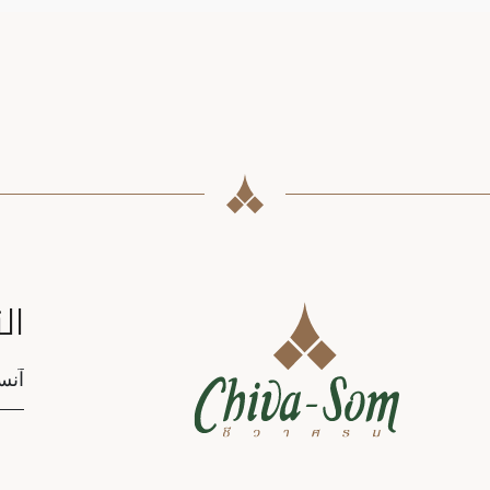
ال
tion