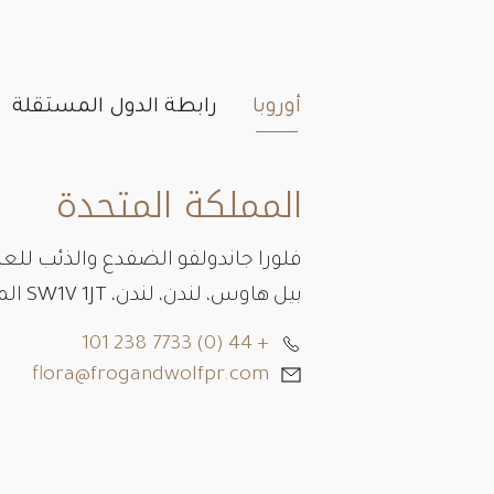
أوروبا
رابطة الدول المستقلة
المملكة المتحدة
فلورا جاندولفو الضفدع والذئب للعل
بيل هاوس، لندن، لندن، SW1V 1JT المملكة المتحدة
+ 44 (0) 7733 238 101
flora@frogandwolfpr.com