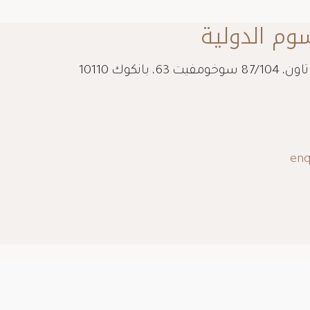
وم الدولية
الطابق الأرضي، مبنى مودرن تاون، 87/104 سوخومفيت 63، بانكوك 10110
enq