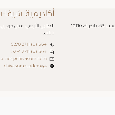
أكاديمية شيفا-س
الطابق 11، مبنى مودرن تاون، 87/104 سوخومفيت 63، بانكوك 10110
تايلاند
+66 (0) 2711 5270
+66 (0) 2711 5274
uiries@chivasom.com
@chivasomacademy