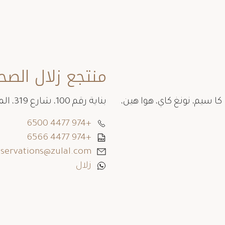
منتجع زلال الص
 كا سيم، نونغ كاي، هوا هين،
بناية رقم 100، شارع 319، المنطقة 79، ص.ب، 70034 الرويس قطر
+974 4477 6500
+974 4477 6566
eservations@zulal.com
زلال