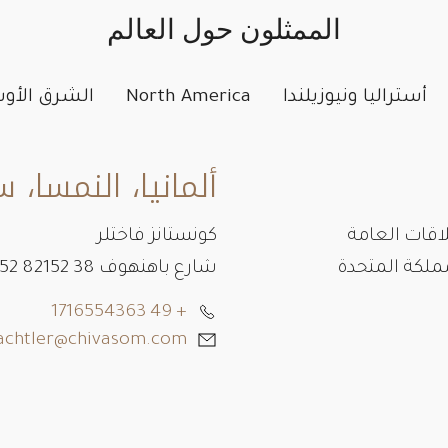
الممثلون حول العالم
أستراليا ونيوزيلندا
North America
الشرق الأ
ألمانيا، النمسا، 
اقات العامة
كونستانز فاختلر
شارع باهنهوف 38 82152 82152 Planegg, Germany
+ 49 1716554363
achtler@chivasom.com