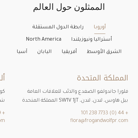
الممثلون حول العالم
أوروبا
رابطة الدول المستقلة
أستراليا ونيوزيلندا
North America
الشرق الأوسط
أفريقيا
اليابان
آسيا
المملكة المتحدة
أل
فلورا جاندولفو الضفدع والذئب للعلاقات العامة
كون
بيل هاوس، لندن، لندن، SW1V 1JT المملكة المتحدة
شارع با
+ 49 1716554363
+ 44 (0) 7733 238 101
om
flora@frogandwolfpr.com