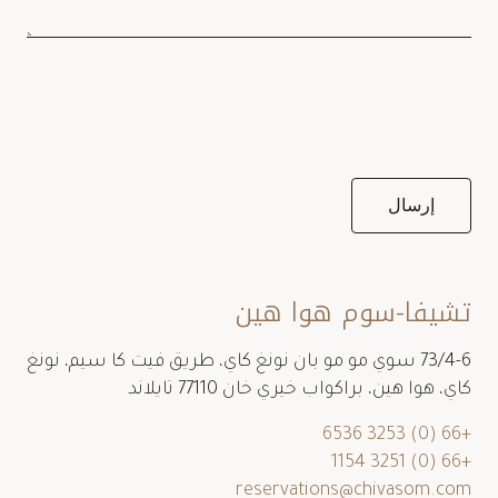
تشيفا-سوم هوا هين
73/4-6 سوي مو مو بان نونغ كاي، طريق فيت كا سيم، نونغ
كاي، هوا هين، براكواب خيري خان 77110 تايلاند
+66 (0) 3253 6536
+66 (0) 3251 1154
reservations@chivasom.com