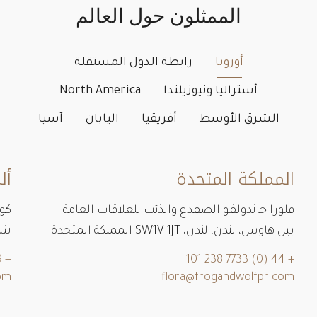
الممثلون حول العالم
أوروبا
رابطة الدول المستقلة
أستراليا ونيوزيلندا
North America
الشرق الأوسط
أفريقيا
اليابان
آسيا
المملكة المتحدة
أل
فلورا جاندولفو الضفدع والذئب للعلاقات العامة
كون
بيل هاوس، لندن، لندن، SW1V 1JT المملكة المتحدة
شارع با
+ 49 1716554363
+ 44 (0) 7733 238 101
om
flora@frogandwolfpr.com