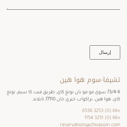
تشيفا-سوم هوا هين
73/4-6 سوي مو مو بان نونغ كاي، طريق فيت كا سيم، نونغ
كاي، هوا هين، براكواب خيري خان 77110 تايلاند
+66 (0) 3253 6536
+66 (0) 3251 1154
reservations@chivasom.com