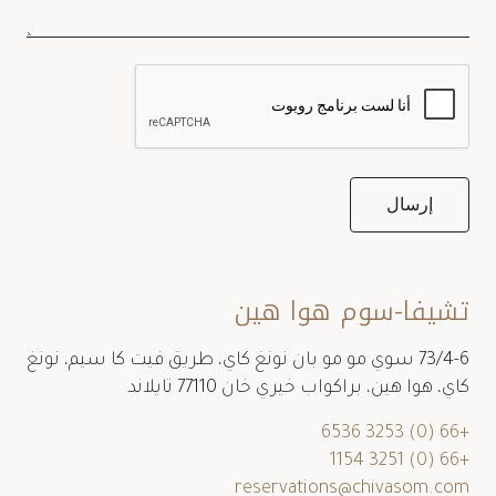
تشيفا-سوم هوا هين
73/4-6 سوي مو مو بان نونغ كاي، طريق فيت كا سيم، نونغ
كاي، هوا هين، براكواب خيري خان 77110 تايلاند
+66 (0) 3253 6536
+66 (0) 3251 1154
reservations@chivasom.com