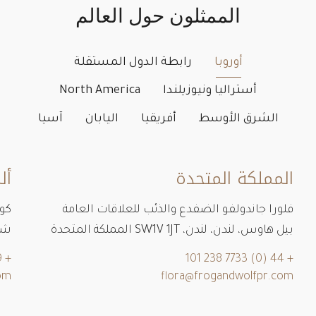
الممثلون حول العالم
أوروبا
رابطة الدول المستقلة
أستراليا ونيوزيلندا
North America
الشرق الأوسط
أفريقيا
اليابان
آسيا
المملكة المتحدة
أل
فلورا جاندولفو الضفدع والذئب للعلاقات العامة
كون
بيل هاوس، لندن، لندن، SW1V 1JT المملكة المتحدة
شارع با
+ 49 1716554363
+ 44 (0) 7733 238 101
om
flora@frogandwolfpr.com