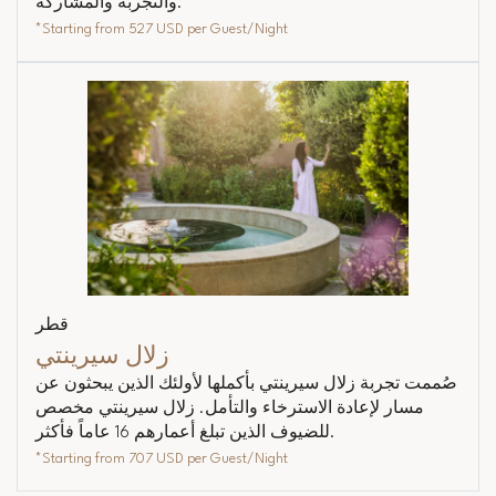
والتجربة والمشاركة.
*Starting from
527 USD
per Guest/Night
قطر
زلال سيرينتي
صُممت تجربة زلال سيرينتي بأكملها لأولئك الذين يبحثون عن
مسار لإعادة الاسترخاء والتأمل. زلال سيرينتي مخصص
للضيوف الذين تبلغ أعمارهم 16 عاماً فأكثر.
*Starting from
707 USD
per Guest/Night