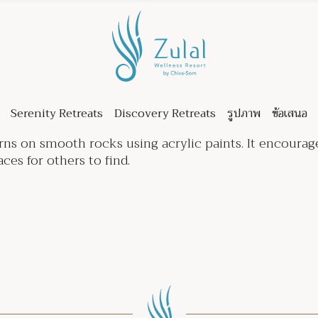
Serenity Retreats
Discovery Retreats
รูปภาพ
ข้อเสนอ
terns on smooth rocks using acrylic paints. It encour
ces for others to find.