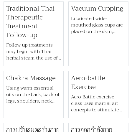
movements which
supports lymph
Traditional Thai
Vacuum Cupping
activate lymph glands
drainage, and calms the
and pump fluid through
Therapeutic
nervous system—
Lubricated wide-
the channels, restoring
Treatment
relieving tension,
mouthed glass cups are
your body’s circulation
fatigue, and insomnia
placed on the skin,
Follow-up
of fluid back to a
for deep rejuvenation.
where a therapist will
healthy state.
move each of them in a
Follow up treatments
practiced and prescribed
may begin with Thai
style that stimulates
herbal steam the use of
circulation through light
traditional Thai herbs
suction. This treatment
which can be obtained
Chakra Massage
Aero-battle
is especially effective for
from our pharmacy on
enhancing muscle
prescription of our
Exercise
Using warm essential
movement, restoring
Traditional Thai
oils on the back, back of
circulation and
Medicine specialist.
Aero-Battle exercise
legs, shoulders, neck
promoting a healing
class uses martial art
and head to release
response to treated areas.
concepts to stimulate
muscle tension in the
the cardio vascular
body, this treatment will
system in senior adults.
help to promote deep
​​การปรับสมดุลร่างกาย​
​​การออกกำลังกาย
The term ‘Martial Arts’