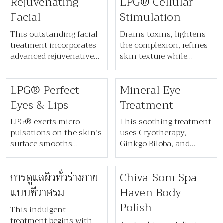
Rejuvenating
LPG® Cellular
gentle and complete
combined with steam
body scrub. A nourishing
vapours to calm, soothe
Facial
Stimulation
mask of fresh papaya,
and decongest the skin.
pineapple and aloe
This outstanding facial
A Purifying Mask is then
Drains toxins, lightens
follows. Natural fruit
treatment incorporates
applied, and the facial
the complexion, refines
enzymes maintain your
advanced rejuvenative
ends with a luxurious
skin texture while
skin’s natural pH
techniques to naturally
scalp massage.
smoothing out fine lines
balance to leave you
strengthen, lift and tone
and wrinkles on the
LPG® Perfect
Mineral Eye
feeling clear and
the skin. Manual facelift
face, neck and hands.
moisturised.
massage, together with
Eyes & Lips
Treatment
essential oils and
lymphatic drainage
LPG® exerts micro-
This soothing treatment
techniques, gives your
pulsations on the skin’s
uses Cryotherapy,
skin a radiant, youthful
surface smooths
Ginkgo Biloba, and
appearance for
wrinkles around the
advanced massage
immediate and long-
eyes and mouth, lifts
techniques to lift, firm,
​​การดูแลผิวทั่วร่างกาย
Chiva-Som Spa
term benefits.
and enhances the
and refresh the eye area
eyelids and re-plumps
while calming sensitive
แบบชีวาศรม​
Haven Body
the lips.
skin around the eye
Polish
This indulgent
contours.
treatment begins with