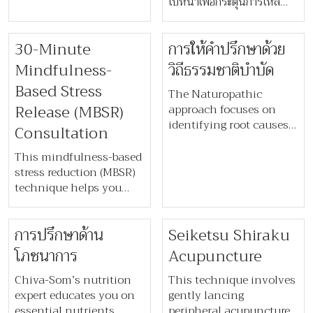
ใบหน้าเพื่อกระตุ้นการไหล
optimal body function—
three sessions are
เวียนในหลอดเลือดฝอย เหมาะ
ideal for those who
recommended during
สำหรับการกระชับผิวหย่อน
prefer a lighter touch
detox programmes.
30-Minute
​​การให้คำปรึกษาด้วย
คล้อย และช่วยให้ใบหน้าดูอ่อน
than Chi Nei Tsang.
เยาว์
Mindfulness-
วิถีธรรมชาติบำบัด​
Based Stress
The Naturopathic
Release (MBSR)
approach focuses on
identifying root causes
Consultation
of symptoms and
supporting the body’s
This mindfulness-based
natural healing. Using
stress reduction (MBSR)
herbs, nutrition, lifestyle
technique helps you
changes, and detox,
stay present, reduce
Chiva-Som’s
stress, and understand
การปรึกษาด้าน
Seiketsu Shiraku
naturopaths create
the mind-body
personalised plans—
connection. Through
โภชนาการ
Acupuncture
backed by a full
personalised guidance, it
dispensary of natural
enhances mood,
Chiva-Som’s nutrition
This technique involves
remedies.
cognitive function, and
expert educates you on
gently lancing
relaxation—empowering
essential nutrients,
peripheral acupuncture