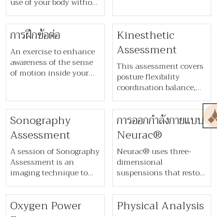
use of your body without
correction, massage, and
help normalise muscle
maximum muscle
any type of joint injuries
exercise techniques.
tone, decrease pain and
contraction through a
resulting in highly
swelling, and increase
full range of motion.
​​การฝึกข้อต่อ​
Kinesthetic
efficient toning,
soft tissue and joint
Ideal for injury recovery
strengthening and
Assessment
mobility.
An exercise to enhance
or post-surgery, it helps
calorie-burning. This
awareness of the sense
measure, strengthen,
non-impact
This assessment covers
of motion inside your
and restore joint
cardiovascular workout
posture flexibility
joints. Combining Ai Chi
mobility and muscle
directly improves all five
coordination balance,
technique and Berg
function.
aspects of physical
and muscle tone during
balance training, the
fitness: strength,
active movement, after
benefits include an
Sonography
การออกกำลังกายแบบ
endurance, flexibility,
which our
improved joint position
cardio-respiratory
physiotherapists will
Assessment
Neurac®
sense and body
endurance and body
review your results and
awareness, improved
composition. For couples
A session of Sonography
provide personalised
Neurac® uses three-
balance, prevents the
each person is 2,800
Assessment is an
recommendations for
dimensional
risk of falling,
THB.
imaging technique to
maintaining your
suspensions that restore
strengthens the core
detect and treat various
physical health and
pain-free movement
muscles, improves
musculoskeletal issues
wellbeing.
patterns while
coordination and co-
Oxygen Power
Physical Analysis
you may have including
improving muscle
contraction of muscles.
pain, tissue injury, and
function. Our