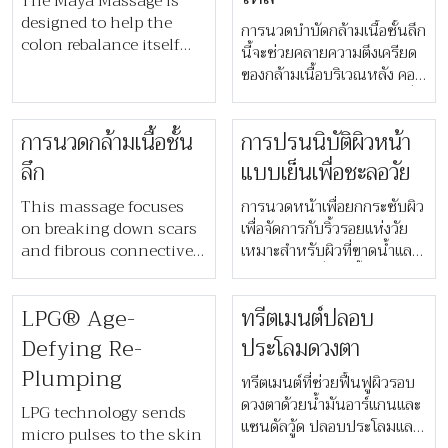
The Maya Massage is
ความเย็น
จิตใจสงบ
designed to help the
การนวดบำบัดกล้ามเนื้อชั้นลึก
colon rebalance itself
นี้จะช่วยคลายความตึงเครียด
through gentle yet deep
ของกล้ามเนื้อบริเวณหลัง คอ
manual massage. It is
และบ่าไหล่ เหมาะสำหรับผู้ที่
the perfect adjunct to
ทำงานหน้าคอมพิวเตอร์ และ
colonic hydrotherapy.
​​การนวดกล้ามเนื้อชั้น
การปรนนิบัติผิวหน้า
รู้สึกถึงความตึงตัวของกล้าม
Inclusive with 14 nights
เนื้อ
ลึก​
แบบเย็นเพื่อชะลอวัย
Spa Wellbeing retreat
and available as add-on.
This massage focuses
การนวดหน้าเพื่อยกกระชับผิว
on breaking down scars
เพื่อจัดการกับริ้วรอยแห่งวัย
and fibrous connective
เหมาะสำหรับผิวที่ขาดน้ำและ
tissue to increase blood
ผิวในช่วงวัยที่มากขึ้น โดย
flow in your body and
ผสานการนวดน้ำมันหอม
LPG® Age-
​​ทรีตเมนต์ปลอบ
make you less
ระเหยเข้ากับเทคนิคการนวด
vulnerable to pain. A
มือเพื่อกระตุ้นระบบน้ำเหลือง
Defying Re-
ประโลมดวงตา​
course of three gives best
และการใช้เซรั่มน้ำแข็งช่วย
Plumping
results. Upgrade from
ฟื้นฟูความเปล่งปลั่งแก่ผิว
ทรีตเมนต์ที่ช่วยฟื้นฟูผิวรอบ
from Daily Massage at
ดวงตาด้วยน้ำมันอาร์แกนและ
LPG technology sends
only 3100 THB.
แซนดัลวู้ด ปลอบประโลมและ
micro pulses to the skin