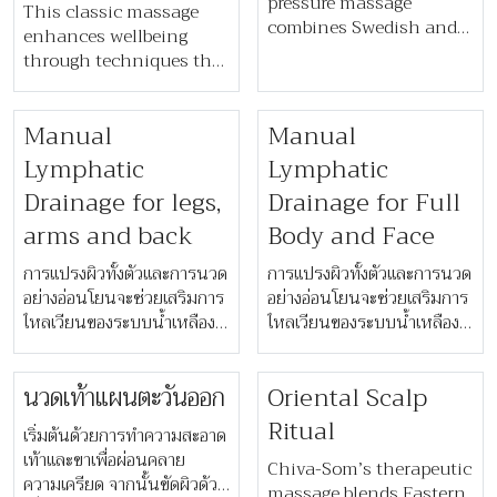
pressure massage
This classic massage
personal steam cubicle
combines Swedish and
enhances wellbeing
to eliminate toxins and
Asian methods with
through techniques that
impurities.
your choice of Harmony
increase blood
or Zing oil to stimulate
circulation and
circulation, relax
Manual
Manual
lymphatic flow. Our
muscles, and energise
specially tailored
Lymphatic
Lymphatic
the body.
approach is centred on
Drainage for legs,
Drainage for Full
improving muscle tone,
arms and back
Body and Face
skin texture and total
relaxation. Choose your
​​การแปรงผิวทั้งตัวและการนวด
​​การแปรงผิวทั้งตัวและการนวด
oil from our three Chiva-
อย่างอ่อนโยนจะช่วยเสริมการ
อย่างอ่อนโยนจะช่วยเสริมการ
Som Signature blends,
ไหลเวียนของระบบน้ำเหลือง
ไหลเวียนของระบบน้ำเหลือง
designed to suit the
และระบบภูมิคุ้มกัน เหมาะ
และระบบภูมิคุ้มกัน เหมาะ
mind and body.
สำหรับผู้เลือกรีทรีตดีท็อกซ์
สำหรับผู้เลือกรีทรีตดีท็อกซ์
นวดเท้าแผนตะวันออก
Oriental Scalp
หรือการดูแลน้ำหนัก หรือผู้ที่
หรือการดูแลน้ำหนัก หรือผู้ที่
กำลังฟื้นตัวจากภาวะน้ำเหลือง
กำลังฟื้นตัวจากภาวะน้ำเหลือง
Ritual
เริ่มต้นด้วยการทำความสะอาด
คั่งหลังการผ่าตัด​
คั่งหลังการผ่าตัด​
เท้าและขาเพื่อผ่อนคลาย
Chiva-Som’s therapeutic
ความเครียด จากนั้นขัดผิวด้วย
massage blends Eastern