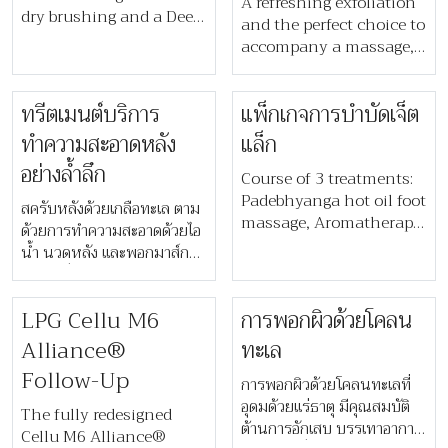
A refreshing exfoliation
dry brushing and a Deep
and the perfect choice to
Cleansing Coffee Scrub,
accompany a massage,
followed by a soothing
we offer a choice
aromatherapy massage
between Zesty Thai Body
using Chiva-Som
​​ทรีตเมนต์บริการ
แพ็กเกจการบำบัดเจ็ต
Polish to uplift your
signature oils. It
mood, or Deep Cleansing
ทำความสะอาดหลัง
แล็ก
concludes with a
Coffee Body Scrub for a
อย่างล้ำลึก​
revitalising facial and
quick “pick me up”.
Course of 3 treatments:
scalp massage, leaving
Padebhyanga hot oil foot
​​สครับหลังด้วยเกลือทะเล ตาม
your skin glowing and
massage, Aromatherapy
ด้วยการทำความสะอาดด้วยไอ
your body deeply relaxed.
Massage, and
น้ำ นวดหลัง และพอกมาส์ก
Antioxidant Face
โคลนเพื่อลดการอุดตันและ
Revival Mask. Erase the
บรรเทาอาการระคายเคือง ช่วย
evidence of time zone
LPG Cellu M6
​​การพอกผิวด้วยโคลน
ให้หลังปราศจากสิว​
changes such as
Alliance®
ทะเล​
devitalised skin and
Follow-Up
physical and mental
​​การพอกผิวด้วยโคลนทะเลที่
fatigue.
อุดมด้วยแร่ธาตุ มีคุณสมบัติ
The fully redesigned
ต้านการอักเสบ บรรเทาอาการ
Cellu M6 Alliance®