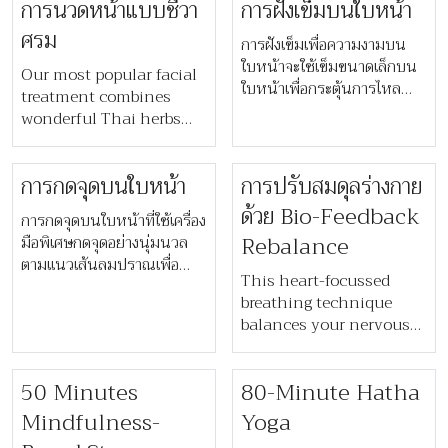
​​การนวดหน้าแบบชีวา
การฝังเข็มบนใบหน้า
ยกกระชับบริเวณกราม คาง
ร่องแก้ม รวมทั้งลดเลือนริ้ว
ศรม​
การฝังเข็มเพื่อความงามบน
รอย และช่วยให้ผิวโดยรวม
ใบหน้าจะใช้เข็มขนาดเล็กบน
กระชับมากขึ้น
Our most popular facial
ใบหน้าเพื่อกระตุ้นการไหล
treatment combines
เวียนในหลอดเลือดฝอย เหมาะ
wonderful Thai herbs
สำหรับการกระชับผิวหย่อน
and floral essences to
คล้อย และช่วยให้ใบหน้าดูอ่อน
create a thoroughly
เยาว์
​​การกดจุดบนใบหน้า​
การปรับสมดุลร่างกาย
refreshing, cleansing,
healing and hydrating
ด้วย Bio-Feedback
การกดจุดบนใบหน้าที่ใช้เครื่อง
treatment. Your skin will
Rebalance
มือพิเศษกดจุดอย่างนุ่มนวล
be strengthened with
ตามแนวเส้นลมปราณเพื่อ
anti-oxidants that
This heart-focussed
คลายความตึงเครียด และ
provide a natural
breathing technique
กระตุ้นการไหลเวียนของระบบ
defence against
balances your nervous
น้ำเหลือง ส่งเสริมสุขภาพจิตใจ
damaging free-radicals.
system to not only help
และการนอนหลับให้ดีขึ้น
you manage stress but
50 Minutes
80-Minute Hatha
also help you appreciate
how your emotions can
Mindfulness-
Yoga
either deplete or renew