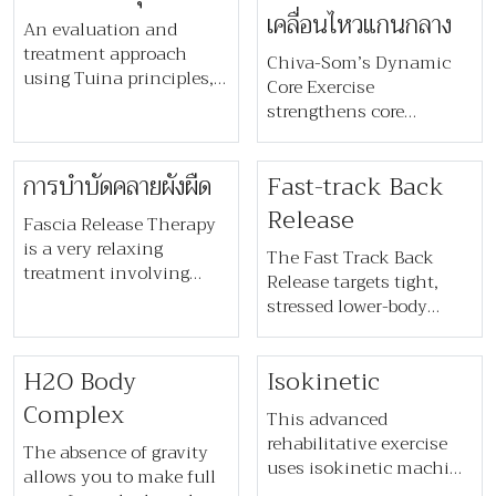
relaxation, create a calm
covers a variety of
เคลื่อนไหวแกนกลาง​
mind and awaken deep
An evaluation and
fighting sports and
states of consciousness.
treatment approach
skills, mainly of East
Chiva-Som’s Dynamic
using Tuina principles,
Asian origin, including
Core Exercise
body re-patterning, myo-
Kung Fu, Thai boxing,
strengthens core
fascial release and
Taekwondo and Tai Chi
muscles and enhances
spinal release to relax
to help with physical,
posture using the
the body and improve
​​การบำบัดคลายผังผืด ​
Fast-track Back
mental and spiritual
CoreAlign® system,
circulation, nerves and
development.
tailored for a wide range
Release
energy flow.
Fascia Release Therapy
of fitness levels and
is a very relaxing
goals.
The Fast Track Back
treatment involving
Release targets tight,
techniques to separate
stressed lower-body
layers of fascia, release
muscles to ease tension.
restrictions, and restore
Our physiotherapists
elasticity, conductivity
H2O Body
Isokinetic
identify the root causes
and hydration. An
and guide you in
Complex
effective hands-on
This advanced
preventing future
technique that applies
rehabilitative exercise
The absence of gravity
tension through
gentle, sustained
uses isokinetic machine
allows you to make full
stretching, posture
pressure on fascia to
technology to ensure