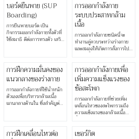
บอร์ดยืนพาย (SUP
​​การออกกำลังกาย
ผ่อนคลายโดยเฉพาะอย่างยิ่ง
ช่วงพระอาทิตย์ขึ้นที่มีแสง
Boarding)
ระบบประสาทกล้าม
ระยิบระยับบนผิวน้ำ
เนื้อ ​
การยืนพายบอร์ด เป็น
กิจกรรมออกกำลังกายทั้งตัวที่
การออกกำลังกายชนิดนี้จะ
ใช้สมาธิ ดีต่อการทรงตัว เสริม
ทำงานคู่ควบระหว่างร่างกาย
สร้างความแข็งแรงของแกน
และสมองให้เกิดการสั่งการไปที่
กลางลำตัวและร่างกายช่วงบน
กล้ามเนื้อหดตัว โดยใช้นำ้
รวมถึงการฝึกสติ เหมาะ
หนักของตัวเอง ร่วมกับการ
สำหรับผู้ที่ต้องการออกกำลัง
การฝึกความมั่นคงของ
การออกกำลังกายเพื่อ
เคลื่อนไหว ผลของเทคนิคนี้
กายเบาๆ บนผิวน้ำ
ทำให้ร่างกายเกิดความคล่องตัว
แนวกลางของร่างกาย
เพิ่มความแข็งแรงของ
เกิดการทำงานของกล้ามเนื้อ
ข้อสะโพก
การออกกำลังกายที่ใช้น้ำหนัก
แบบคู่ควบ เหมาะสำหรับผู้
ตัวเองเพื่อบริหารกล้ามเนื้อ
ต้องการลดความเสี่ยงจากการ
การออกกำลังกายที่ช่วยเพิ่ม
แกนกลางด้านใน ซึ่งสำคัญต่อ
เกิดอุบัติเหตุจากการออกกำลัง
เคลื่อนไหวของสะโพกรวมถึง
การบาดเจ็บ และรักษาท่าทาง
กาย
ความแข็งแรงของกล้ามเนื้อ
และบุคลิกภาพเมื่อวัยเพิ่มขึ้น
ตั้งแต่บริเวณกระดูกสันหลัง
ส่วนล่างไปยังต้นขา เหมาะ
การฝึกเคลื่อนไหวต่อ
เซอร์กิต
อย่างยิ่งสำหรับผู้ที่นั่งเป็นเวลา