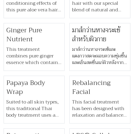
diet. Ideal for those
conditioning effects of
hair with our special
suffering from digestive
this pure aloe vera hair
blend of natural and
issues with no obvious
treatment. By picking
non-chemical
or discernible cause.
the ingredients from our
ingredients. Your hair
Ginger Pure
​​มาส์กว่านหางจระเข้
Please contact us for
gardens only an hour
will look naturally
appointment.
beforehand, we capture
smooth and shiny with
Nutrient
สำหรับผิวกาย​
the nutrient-rich
a refreshing scent.
properties of the aloe
This treatment
​​มาส์กว่านหางจระเข้และ
vera for maximum
combines pure ginger
แตงกวาสดจะมอบความชุ่มชื้น
results. Suitable for all
essence which contains
และเย็นสดชื่นแก่ผิวหลังจาก
hair types. Guests with
a few circulatory agents
สัมผัสแสงแดด ตามด้วยการ
chemically-treated or
that stimulate blood-
นวดผ่อนคลายเท้าและหนัง
Papaya Body
Rebalancing
dry, hard-to-manage
flow to the scalp. This
ศีรษะ​
hair will find their hair
increases blood
Wrap
Facial
responds brilliantly.
circulation, triggers the
hair follicles, encourages
Suited to all skin types,
This facial treatment
new growth and
this traditional Thai
has been designed with
naturally controls
body treatment uses a
relaxation and balanced,
dandruff.
blend of Thai herbs and
radiant skin in mind.
flowers to perform a
Aromatherapy is