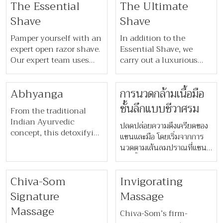
will leave you feeling
The Essential
The Ultimate
feeling smooth and
entirely at peace.
alive. Natural oils help
Shave
Shave
seal in moisture, keeping
your skin hydrated and
Pamper yourself with an
In addition to the
supple. This treatment is
expert open razor shave.
Essential Shave, we
suitable for anyone who
Our expert team uses
carry out a luxurious
is allergic to essential
this traditional and
scalp massage. By
oils.
exclusive technique to
massaging the neck and
Abhyanga
​​การนวดกล้ามเนื้อมือ
give immaculate results.
shoulders with hot
We apply a hot towel
stones, we are able to
ชั้นลึกแบบชีวาศรม​
From the traditional
infused with essential
work on specific
Indian Ayurvedic
oils, exfoliate the skin
pressure points to
​​ปลดปล่อยความตึงเครียดของ
concept, this detoxifying
and carry out the open
release tension in the
แขนและมือ โดยเริ่มจากการ
treatment uses warm
razor shave, finishing
area. We finish the
นวดตามเส้นลมปราณที่แขน
medicated herbal oil to
with an application of a
treatment with a blow
จากนั้นจึงนวดจุดสะท้อนใน
release toxins, stimulate
cold towel and then
dry.
ฝ่ามือและนิ้ว​
circulation and relieve
Chiva-Som
Invigorating
moisturiser to the skin.
stress and tension. The
Signature
Massage
gentle flowing massage
Massage
is then followed by a 10-
Chiva-Som’s firm-
minute session in a