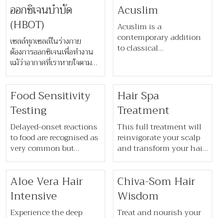
positive moods.
​​ออกซิเจนบำบัด​
Acuslim
โดยใช้แรงโน้มถ่วงและน้ำหนัก
props, poses are held in
ตัวของคุณเอง
stillness to ease tension,
(HBOT)
Acuslim is a
enhance flexibility, and
contemporary addition
เซลล์ทุกเซลล์ในร่างกาย
promote complete
to classical
ต้องการออกซิเจนเพื่อทำงาน
restoration.
Acupuncture, sending
แม้ว่าอากาศที่เราหายใจตาม
an electrical current
ปกติจะมีออกซิเจนอยู่ 21% แต่
through the needles.
การบำบัดด้วยออกซิเจนแรง
Through an AcuSlim
Food Sensitivity
Hair Spa
ดันสูงนั้นต้องใช้ออกซิเจน
session, the wellbeing of
100% เพื่อเพิ่มแรงดันเพื่อให้
Testing
Treatment
digestive and nervous
ออกซิเจนไหลเวียนเข้าสู่
systems is rebalanced to
เนื้อเยื่อได้อย่างเต็มที่ ซึ่ง
Delayed-onset reactions
This full treatment will
increase metabolism,
ออกซิเจนจะถูกนำไปใช้ในการ
to food are recognised as
reinvigorate your scalp
decrease cravings and
ซ่อมแซมและสร้างพลังงาน
very common but
and transform your hair
stabilise the appetite.
difficult to diagnose. We
to a new level of beauty.
will test for the most
This nourishing hair
Aloe Vera Hair
Chiva-Som Hair
common groups of
treatment will also leave
‘trigger foods’ through a
your hair shiny, light
Intensive
Wisdom
systematic procedure of
and soft to the touch.
elimination from the
Experience the deep
Treat and nourish your