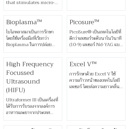
บำรุงผิว พร้อมจัดการกับผลก
that stimulates micro-
ระทบจากปัจจัยแวดล้อมที่ก่อ
circulation to fill out
ให้เกิดริ้วรอยเล็กๆ หรืออาการ
fine lines and restore
บวมบริเวณผิวบอบบางรอบ
Bioplasma™
Picosure™
skin density from
ดวงตา
within.
ไบโอพลาสมาเป็นการรักษา
PicoSure® เป็นเทคโนโลยีที่
โดยใช้เครื่องมือที่เรียกว่า
ดีกว่าเลเซอร์ระดับนาโนวินาที
Bioplasma ในการปล่อย
(10-9) เลเซอร์ Nd-YAG แบบ
คลื่นวิทยุออกมาบนผิวหนัง
สวิตช์ Q โดยผ่านการรับรอง
เพื่อฆ่าเชื้อแบคทีเรียที่ทำให้เกิด
จากองค์การอาหารและยา
High Frequency
Excel V™
สิวและโรคผิวหนังโรซาเซีย
สหรัฐแล้ว
สามารถทำให้ผิวของคุณกลับ
Focussed
การรักษาด้วย Excel V ใช้
มาเปล่งประกายสุขภาพดี โดย
Ultrasound
ความก้าวหน้าของเทคโนโลยี
ทำการรักษา 1 ถึง 3 ครั้ง วัน
เลเซอร์ โดยส่งความยาวคลื่น
(HIFU)
เว้นวัน
ผ่านผิวหนังมุ่งเป้าไปที่หลอด
เลือดที่ไม่ต้องการ เพื่อให้
Ultraformer III เป็นเครื่องที่
เส้นเลือดนั้นหายไป
ได้รับการรับรองจากองค์การ
อาหารและยาจากประเทศ
เกาหลี และ การรับรองความ
ปลอดภัยในสหภาพยุโรป ช่วย