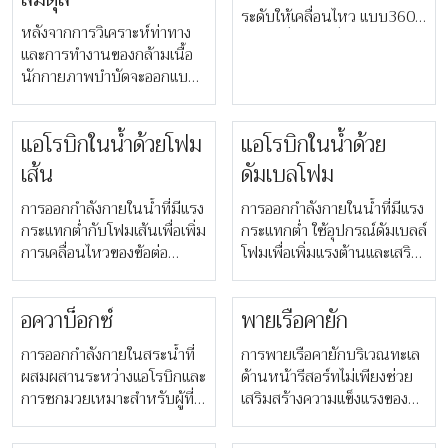
เฉพาะที่เหมาะกับคุณ และสอน
ระดับให้เคลื่อนไหว แบบ360
ให้คุณออกกำลังกายอย่างถูก
หลังจากการวิเคราะห์ท่าทาง
องศา เพื่อช่วยเพิ่มการยีด
วิธีเพื่อนำไปฝึกฝนต่อเองที่บ้าน
และการทำงานของกล้ามเนื้อ
เหยียดหมุนข้อต่อ กระดูกสัน
นักกายภาพบำบัดจะออกแบบ
หลัง แขน และขา ทำให้เสริม
โปรแกรมการออกกำลังกาย
สร้างความแข็งแรงของกล้าม
โดยใช้อุปกรณ์หลากหลาย
เนื้อและความยืดหยุ่นของ
แอโรบิกในน้ำด้วยโฟม
แอโรบิกในน้ำด้วย
ชนิดสำหรับคุณ เพื่อเสริม
ร่างกาย
ความแข็งแรงและความคล่อง
เส้น
ดัมเบลโฟม
ตัว
การออกกำลังกายในน้ำที่มีแรง
การออกกำลังกายในน้ำที่มีแรง
กระแทกต่ำกับโฟมเส้นเพื่อเพิ่ม
กระแทกต่ำ ใช้อุปกรณ์ดัมเบลล์
การเคลื่อนไหวของข้อต่อ
โฟมเพื่อเพิ่มแรงต้านและเสริม
พัฒนาการทรงตัว รวมถึง
สร้างความแข็งแรงแก่กล้าม
ระบบหัวใจและหลอดเลือด
เนื้อ ระบบหัวใจและหลอดเลือด
อควาบ็อกซ์
พายเรือคายัก
การออกกำลังกายในสระน้ำที่
การพายเรือคายักบริเวณทะเล
ผสมผสานระหว่างแอโรบิกและ
ด้านหน้ารีสอร์ทไม่เพียงช่วย
การชกมวยเหมาะสำหรับผู้ที่มี
เสริมสร้างความแข็งแรงของ
ระดับความแข็งแรงระดับปาน
ร่างกายช่วงบน แต่ยังมอบ
กลาง
ประสบการณ์ความสงบและ