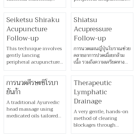
you to manage stress
their sources, and
points to release excess
and enjoy life more fully.
effects to support
heat or stagnant qi,
Seiketsu Shiraku
Shiatsu
sustainable weight
promoting energy flow
management and
and restoring
Acupuncture
Acupressure
optimal health without
neurological balance. It
Follow-up
Follow-up
rigid diet rules.
calms the nervous
system, relaxes tight
This technique involves
การนวดแผนญี่ปุ่นโบราณช่วย
muscles, and relieves
gently lancing
คลายอาการปวดเมื่อยกล้าม
spasms, pain, and
peripheral acupuncture
เนื้อ รวมถึงความเครียดทาง
tension for deep
points to release excess
จิตใจและความวิตกกังวล ด้วย
relaxation.
heat or stagnant qi,
การกระตุ้นระบบการฟื้นฟูตัว
​การนวดศีรษะชิโรบา
Therapeutic
promoting energy flow
เองของร่างกายผ่านการนวด
and restoring
กดอย่างล้ำลึกที่บริเวณจุดฝัง
ยันก้า
Lymphatic
neurological balance. It
เข็มทั่วร่างกาย
Drainage
calms the nervous
A traditional Ayurvedic
system, relaxes tight
head massage using
A very gentle, hands-on
muscles, and relieves
medicated oils tailored
method of clearing
spasms, pain, and
to your needs. Focusing
blockages through
tension for deep
on marma points, it
gentle, rhythmic
relaxation.
releases blockages,