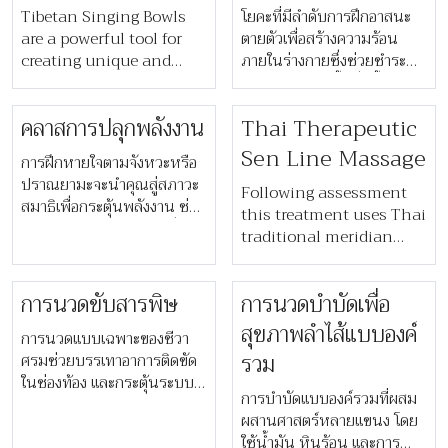
Tibetan Singing Bowls
จิตใจ
โยคะที่มีลำดับการฝึกอาสนะ
are a powerful tool for
ตายตัวเพื่อสร้างความร้อน
creating unique and
ภายในร่างกายซึ่งช่วยชำระ
healing sounds which
ล้างสารพิษในเนื้อเยื่อชั้นลึก
work at different
เปรียบเสมือนการฝึกสมาธิ
คลาสการปลุกพลังงาน
Thai Therapeutic
frequencies, creating a
ผ่านการเคลื่อนไหวร่างกาย
rich and complex tone
Sen Line Massage
การฝึกหายใจตามจังหวะหรือ
for inducing deep
ปราณยามะจะนำคุณสู่สภาวะ
relaxation and
Following assessment
สมาธิเพื่อกระตุ้นพลังงาน ช่วย
realigning or balancing
this treatment uses Thai
ให้จิตใจปลอดโปร่ง และเพิ่ม
the chakras. This
traditional meridian
คุณภาพการนอนหลับ
symbiotic relationship
lines techniques and oil
เป็นการฝึกเพิ่มเติมที่ช่วยเสริม
creates a powerful
to combat joint and
ประโยชน์จากการฝึกโยคะได้
การนวดขับสารพิษ
การนวดบำบัดเพื่อ
healing
muscle issues, followed
เป็นอย่างดี
environment,effectively
by hot herbal
สุขภาพลำไส้แบบองค์
การนวดแบบเฉพาะของชีวา
tuning your chakras
compresses and
รวม
ศรมช่วยบรรเทาอาการติดขัด
while empowering you
inhalation in a herbal
ในช่องท้อง และกระตุ้นระบบ
to achieve balanced and
steam bath – a real boost
การบำบัดแบบองค์รวมที่ผสม
ย่อยอาหาร ตามด้วยการสครับ
unobstructed energy
to energy flow and
ผสานศาสตร์หลายแขนง โดย
ผิวด้วยเกลือหิมาลัยเพื่อเสริม
flow
disease prevention.
ใช้น้ำมัน หินร้อน และการ