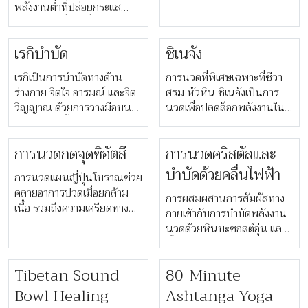
aligning the body’s
slimming and
พลังงานต่ำที่ปล่อยกระแส
energy centers through
rejuvenative results.
ไฟฟ้าความถี่สูง เพื่อช่วย
gentle, non-invasive
กระตุ้นการสร้างเนื้อเยื่อของ
hand movements above
​​เรกิบำบัด​​
ชิเนจัง
ร่างกายตามธรรมชาติ ช่วย
the clothed body.
ฟื้นฟูกล้ามเนื้อและข้อต่อ​
เรกิเป็นการบำบัดทางด้าน
การนวดที่พิเศษเฉพาะที่ชีวา
ร่างกาย จิตใจ อารมณ์ และจิต
ศรม หัวหิน ชิเนจังเป็นการ
วิญญาณ ด้วยการวางมือบน
นวดเพื่อปลดล็อกพลังงานใน
ร่างกายเพื่อฟื้นฟูพลังชีวิตที่
บริเวณช่องท้อง ซึ่งเป็นบริเวณ
ไหลเวียนไปทั่วร่างกาย เสริม
ที่อวัยวะสำคัญของร่างกายเก็บ
การนวดกดจุดชิอัตสึ
การนวดคริสตัลและ
ด้วยการใช้ใช้หินคริสตัลบำบัด
สะสมความตึงเครียดทางกาย
วางบนบริเวณร่างกายบางส่วน
และอารมณ์เชิงลบ ช่วยบำบัด
บำบัดด้วยคลื่นไฟฟ้า
การนวดแผนญี่ปุ่นโบราณช่วย
เพื่อดึงพลังงานด้านลบออกจาก
โดยเฉพาะอย่างยิ่งอาการเกี่ยว
คลายอาการปวดเมื่อยกล้าม
ร่างกาย ช่วยเสริมสร้าง
กับระบบย่อยอาหาร แนะนำให้
การผสมผสานการสัมผัสทาง
เนื้อ รวมถึงความเครียดทาง
ประสบการณ์ธรรมชาตินี้อย่าง
ทำสามครั้งขึ้นไปเพื่อผลลัพธ์ที่
กายเข้ากับการบำบัดพลังงาน
จิตใจและความวิตกกังวล ด้วย
ล้ำลึก
ดีที่สุด
นวดด้วยหินบะซอลต์อุ่น และ
การกระตุ้นระบบการฟื้นฟูตัว
น้ำมัน ความร้อนจากหินช่วย
เองของร่างกายผ่านการนวด
บรรเทาความเครียดและความ
กดอย่างล้ำลึกที่บริเวณจุดฝัง
Tibetan Sound
80-Minute
เจ็บปวดกล้ามเนื้อ ทำให้
เข็มทั่วร่างกาย
ร่างกายรู้สึกผ่อนคลายและ
Bowl Healing
Ashtanga Yoga
ปลดปล่อยอารมณ์ที่ค้างคาใน