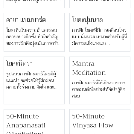
และการฝึกลมหายใจ
รวมถึงส่งเสริมระบบการไหล
เวียนโลหิต
คายา แบมบาร์ต
โยคะนุ่มนวล
โยคะที่เน้นความช้าและผ่อน
การฝึกโยคะที่มีการเคลื่อนไหว
คลายอย่างลึกซึ้ง หัวใจสำคัญ
แบบนิ่มนวล เหมาะสำหรับผู้ที่
ของการฝึกคือมุ่งเน้นการสร้าง
มีความแข็งแรงและ
สมาธิ
ประสบการณ์การฝึกโยคะทุก
ระดับ
โยคะนิทรา
Mantra
Meditation
รูปแบบการฝึกสมาธิโดยมีผู้
แนะนำ จะช่วยให้รู้สึกผ่อน
การฝึกสมาธิที่ใช้เสียงจากการ
คลายทั้งร่างกาย จิตใจ และ
สวดมนต์เพื่อช่วยให้จิตใจรู้สึก
อารมณ์
สงบ
50-Minute
50-Minute
Anapanasati
Vinyasa Flow