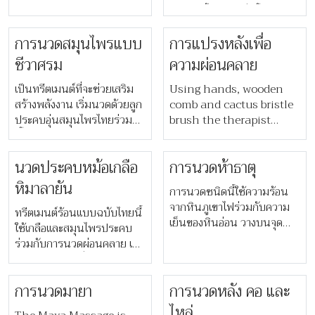
กระบวนการขจัดสารพิษและ
นวดลงน้ำหนัก เพื่อฟื้นฟู
บำรุงบริเวณช่องท้องด้วยเติม
ระบบทางเดินอาหาร มี
เต็มแร่ธาตุที่อุดมด้วยคุณ
​​การนวดสมุนไพรแบบ
​​การแปรงหลังเพื่อ
ประสิทธิภาพอย่างยิ่งสำหรับผู้
ประโยชน์
ที่มีปัญหาถุงน้ำดีและตับ และ
ชีวาศรม​
ความผ่อนคลาย​
อาจสามารถช่วยบรรเทาอาการ
เป็นทรีตเมนต์ที่จะช่วยเสริม
อ่อนเพลียได้
Using hands, wooden
สร้างพลังงาน เริ่มนวดด้วยลูก
comb and cactus bristle
ประคบอุ่นสมุนไพรไทยร่วมกับ
brush the therapist
น้ำมันสูตรพิเศษของเรา
combines different
เทคนิคการนวดจากนักบำบัดที่
movements to promote
นวดประคบหม้อเกลือ
การนวดห้าธาตุ
ผสมผสานการใช้ข้อศอกร่วม
nerve function,
กับการกดด้วยนิ้วลงบนกล้าม
stimulate lymphatic
หิมาลายัน
การนวดชนิดนี้ใช้ความร้อน
เนื้อ ทำให้ผ่อนคลายความ
drainage and improve
จากหินภูเขาไฟร่วมกับความ
ตึงเครียดทั่งร่างกายอย่างล้ำลึก
ทรีตเมนต์ร้อนแบบฉบับไทยนี้
blood circulation. This
เย็นของหินอ่อน วางบนจุด
ใช้เกลือและสมุนไพรประคบ
unique treatment helps
ลมปราณของร่างกายและใช้
ร่วมกับการนวดผ่อนคลาย เพื่อ
relieve inner stress and
นวดน้ำมันลงบนกล้ามเนื้อ นี่
บรรเทาอาการเมื่อยล้าของ
will leave you feeling
คือประสบการณ์ฟื้นฟูร่างกาย
ร่างกาย ความร้อน สมุนไพร
refreshed and energised.
อย่างล้ำลึก การบำบัดนี้ไม่
การนวดมายา
การนวดหลัง คอ และ
ไทย และไอระเหยจะช่วยส่ง
เหมาะสำหรับผู้ที่สัมผัสไวต่อ
ออกซิเจนไปยังสมองเพื่อให้
ไหล่