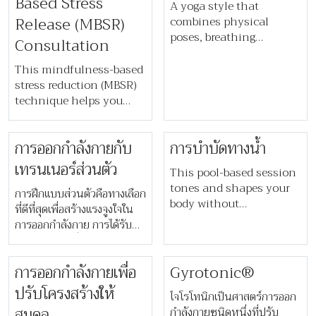
Based Stress
your mind, body and
A yoga style that
Release (MBSR)
spirit. Price upon request.
combines physical
poses, breathing
Consultation
techniques and
meditation to make the
This mindfulness-based
body healthy and mind
stress reduction (MBSR)
more free. This is a
technique helps you
positive and popular
stay present, reduce
yoga practice for coping
stress, and understand
​การออกกำลังกายกับ
การบำบัดทางน้ำ
with stress, relieving
the mind-body
tension, and promoting
connection. Through
เทรนเนอร์ส่วนตัว
This pool-based session
positive moods.
personalised guidance, it
tones and shapes your
enhances mood,
การฝึกแบบส่วนตัวคือทางเลือก
body without
cognitive function, and
ที่ดีที่สุดเพื่อสร้างแรงจูงใจใน
cardiovascular impact.
relaxation—empowering
การออกกำลังกาย การได้รับคำ
Movement in the water
you to manage stress
แนะนำจากผู้เชี่ยวชาญจะทำให้
supports your body
and enjoy life more fully.
คุณบรรลุเป้าหมายด้าน
weight and relieves joint
การออกกำลังกายเพื่อ
Gyrotonic®
ฟิตเนสได้อย่างรวดเร็ว ผู้
pain. For couples each
ฝึกสอนจะทำการออกแบบ
ปรับโครงสร้างให้
person 2,800 THB.
ไจโรโทนิกเป็นศาสตร์การออก
โปรแกรมการออกกำลังกาย
สมดุล
กำลังกายชนิดหนึ่งที่ปรับ