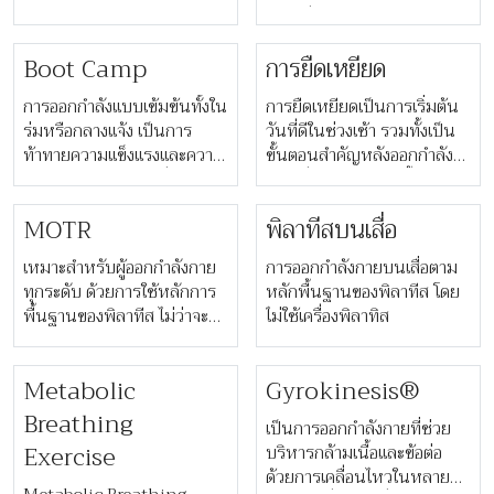
ช่วยเพิ่มความคล่องตัวด้วยการ
กลิ้งไปมาบนลูกบอลหรือลูก
Boot Camp
การยืดเหยียด
กลิ้งทรงกระบอก
การออกกำลังแบบเข้มข้นทั้งใน
การยืดเหยียดเป็นการเริ่มต้น
ร่มหรือกลางแจ้ง เป็นการ
วันที่ดีในช่วงเช้า รวมทั้งเป็น
ท้าทายความแข็งแรงและความ
ขั้นตอนสำคัญหลังออกกำลัง
ทนทาน เหมาะอย่างยิ่งสำหรับ
กายเพื่อคลายกล้ามเนื้อ ทีม
ผู้ที่รู้สึกเบื่อกับการออกกำลัง
งานฟิตเนสเราของได้พัฒนาท่า
MOTR
พิลาทีสบนเสื่อ
กายในห้องยิม
สำหรับยืดเหยียด เพื่อช่วยให้
คุณผ่อนคลายหลังการออก
เหมาะสำหรับผู้ออกกำลังกาย
การออกกำลังกายบนเสื่อตาม
กำลังกาย
ทุกระดับ ด้วยการใช้หลักการ
หลักพื้นฐานของพิลาทีส โดย
พื้นฐานของพิลาทีส ไม่ว่าจะ
ไม่ใช้เครื่องพิลาทิส
เป็น การจัดระเบียบร่างกาย
การทรงตัว การควบคุมแกน
Metabolic
Gyrokinesis®
กลางลำตัว และการเคลื่อนไหว
ที่ใช้งานได้จริง ผ่านท่าออก
Breathing
เป็นการออกกำลังกายที่ช่วย
กำลังกายที่หลากหลาย
Exercise
บริหารกล้ามเนื้อและข้อต่อ
ด้วยการเคลื่อนไหวในหลาย