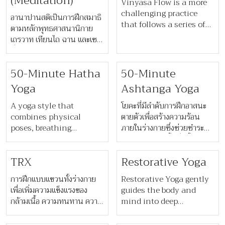
(Meditation)
Vinyasa Flow is a more
challenging practice
อานาปานสติเป็นการฝึกสมาธิ
that follows a series of
ตามหลักพุทธศาสนานิกาย
flowing yoga asanas to
เถรวาท เทียนไถ ฉาน และเซน
raise your heartbeat and
ที่เน้นการสังเกตลมหายใจเข้า
encourage a sweat. This
ออก เพื่อให้เกิดการตระหนักรู้
is advised for more
50-Minute Hatha
50-Minute
อย่างสงบถึงภาวะของร่างกาย
seasoned yoga
Yoga
Ashtanga Yoga
practitioners.
A yoga style that
โยคะที่มีลำดับการฝึกอาสนะ
combines physical
ตายตัวเพื่อสร้างความร้อน
poses, breathing
ภายในร่างกายซึ่งช่วยชำระ
techniques and
ล้างสารพิษในเนื้อเยื่อชั้นลึก
meditation to make the
เปรียบเสมือนการฝึกสมาธิ
TRX
Restorative Yoga
body healthy and mind
ผ่านการเคลื่อนไหวร่างกาย
more free. This is a
การฝึกแบบแขวนทั้งร่างกาย
Restorative Yoga gently
positive and popular
เพื่อเพิ่มความแข็งแรงของ
guides the body and
yoga practice for coping
กล้ามเนื้อ ความทนทาน ความ
mind into deep
with stress, relieving
คล่องตัว และการรักษา
relaxation. With the
tension, and promoting
เสถียรภาพของแกนกลางลำตัว
support of a variety of