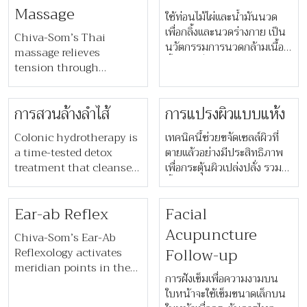
herbal poultices for full-
ล้ำลึก
Massage
ใช้ท่อนไม้ไผ่และน้ำมันนวด
body exfoliation,
เพื่อกลิ้งและนวดร่างกาย เป็น
detoxification, and deep
Chiva-Som’s Thai
นวัตกรรมการนวดกล้ามเนื้อ
relaxation. Originating
massage relieves
ชั้นลึก เพื่อความรู้สึกปลด
from Kerala, this
tension through
ปล่อยและผ่อนคลาย
therapy enhances
targeted pressure and
circulation, improves
stretching, enhancing
​​การสวนล้างลำไส้​
​​การแปรงผิวแบบแห้ง​
skin, and relieves fatigue
flexibility and vitality in
—perfect for detox and
a treatment once
Colonic hydrotherapy is
​​เทคนิคนี้ช่วยขจัดเซลล์ผิวที่
weight management.
reserved for temple
a time-tested detox
ตายแล้วอย่างมีประสิทธิภาพ
healing.
treatment that cleanses
เพื่อกระตุ้นผิวเปล่งปลั่ง รวม
the large intestine,
ทั้งช่วยเสริมการขับสารพิษ
boosting energy, mental
ผ่านอวัยวะที่ใหญ่ที่สุดของ
Ear-ab Reflex
Facial
clarity, and overall
ร่างกายโดยการกระตุ้นการ
health. It may relieve
ไหลเวียนของเลือดและน้ำ
Acupuncture
Chiva-Som’s Ear-Ab
issues like constipation,
เหลือง​
Follow-up
Reflexology activates
skin problems, fatigue,
meridian points in the
and digestive or
การฝังเข็มเพื่อความงามบน
ears to promote energy
lymphatic concerns.
ใบหน้าจะใช้เข็มขนาดเล็กบน
flow and support
Recommended one to