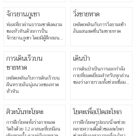
เดินจะช่วยบริหารกล้ามเนื้อ
สุขภาพ เพื่อให้คุณสามารถนำ
ร่างกายช่วงบนด้วย
ไปทำเองได้ที่บ้าน
จักรยานภูเขา
วิ่งชายหาด
ท่องเที่ยวผ่านธรรมชาติงดงาม
เพลิดเพลินกับการวิ่งยามเช้า
ของหัวหินด้วยการปั่น
อันแสนสดชื่นริมชายหาด
จักรยานภูเขา โดยมีผู้ฝึกสอน
คอยดูแลตลอดเส้นทาง
การเดินเร็วบน
เดินป่า
ชายหาด
การเดินป่าเป็นการออกกำลัง
กายที่ยอดเยี่ยมสำหรับทุกส่วน
เพลิดเพลินกับการเดินเร็วบน
ของร่างกายรวมทั้งช่วยเชื่อม
ผืนทรายอันนุ่มนวลของหาด
ความสัมพันธ์ทางสังคม ครูฝึก
หัวหิน
ของเราจะนำเดินป่าตอนเช้า
ท่ามกลางธรรมชาติ เพื่อให้คุณ
ได้สัมผัสกับทัศนียภาพอัน
ศิวะนันทะโยคะ
โยคะเพื่อเปิดสะโพก
งดงามของหัวหิน
การฝึกโยคะทั้งร่างกายและ
การฝึกโยคะรูปแบบนี้จะช่วย
จิตใจด้วย 12 อาสนะที่เหมือน
คลายความตึงตัวของสะโพก
เดิมทุกครั้ง ควบคู่กับบทสวด
ช่วยเพิ่มองศาการเคลื่อนไหว