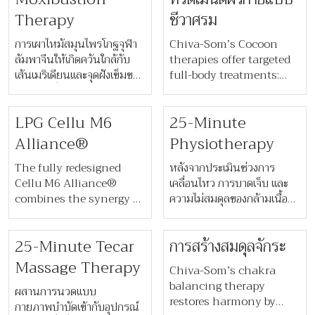
Therapy
ชีวาศรม
การเผาไหม้สมุนไพรโกฐจุฬา
Chiva-Som’s Cocoon
ลัมพาจีนให้เกิดควันใกล้กับ
therapies offer targeted
เส้นเมริเดียนและจุดฝังเข็มของ
full-body treatments:
ร่างกายเพื่อกระตุ้นการไหล
Cleansing for detox and
เวียนของพลังงานชี่ วิธีการนี้
cellulite, Revitalizing for
LPG Cellu M6
25-Minute
ยังใช้ร่วมกับการฝังเข็ม
pain relief and
เนื่องจากความร้อนของ
circulation, and Siam
Alliance®
Physiotherapy
สมุนไพรจะช่วยเสริม
Ritual for deep
ประสิทธิภาพของผลลัพธ์จาก
The fully redesigned
nourishment.
​​หลังจากประเมินช่วงการ
การฝังเข็มด้วย
Cellu M6 Alliance®
เคลื่อนไหว การบาดเจ็บ และ
combines the synergy of
ความไม่สมดุลของกล้ามเนื้อ
2 science-approved
และกระดูก นักกายภาพบำบัด
technologies that allows
จะออกแบบโปรแกรมการออก
25-Minute Tecar
การสร้างสมดุลจักระ
fat elimination, while
กำลังกายส่วนบุคคลเพื่อ
improving skin quality
บรรเทาอาการเจ็บปวด เพิ่ม
Massage Therapy
Chiva-Som’s chakra
at the same time. This is
ความคล่องตัว และปรับปรุง
balancing therapy
a tailor-made treatment
​​ผสานการนวดแบบ
ลักษณะท่าทางของร่างกาย​
restores harmony by
for simultaneous
กายภาพบำบัดเข้ากับอุปกรณ์