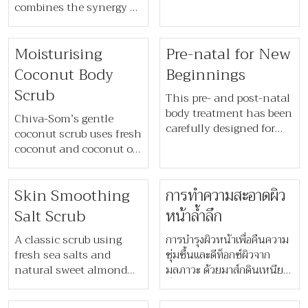
เจ็บปวด เมื่อยล้า และปลอบ
combines the synergy of
ประโลมผิว ผสมผสานกับการ
2 science-approved
แปรงผิวแห้ง การผลัดเซลล์ผิว
technologies that allows
และนวดน้ำมัน​
Moisturising
Pre-natal for New
fat elimination, while
improving skin quality
Coconut Body
Beginnings
at the same time. This is
Scrub
a tailor-made treatment
This pre- and post-natal
for simultaneous
body treatment has been
Chiva-Som’s gentle
slimming and
carefully designed for
coconut scrub uses fresh
rejuvenative results.
pregnant and nursing
coconut and coconut oil
mothers to ensure
to exfoliate, moisturise,
utmost safety and aid
and soften skin—ideal
relaxation and elasticity
Skin Smoothing
​​การทำความสะอาดผิว
for achieving a smooth,
of the skin. This
naturally tanned glow.
Salt Scrub
หน้าล้ำลึก​
treatment is a luxurious
experience featuring a
A classic scrub using
​​การบำรุงผิวหน้าเพื่อคืนความ
skin-nourishing mask
fresh sea salts and
ชุ่มชื้นและดีท็อกซ์ผิวจาก
and advanced massage
natural sweet almond
มลภาวะ ด้วยมาส์กดินเหนียว
techniques. A deeply
oil, this full body
ที่อุดมด้วยแร่ธาตุ และตามด้วย
relaxing scalp massage
exfoliation leaves you
การนวดหนังศีรษะ​