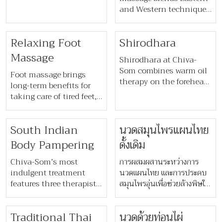
เพื่อขจัดเซลล์ผิวเก่า แล้วจึงเข้า
and Western techniques
สู่ขั้นตอนการนวดเท้าและขา
with facial pressure
แบบเฉพาะของชีวาศรม ปิด
points to release
ท้ายด้วยการประคบด้วยผ้า
Relaxing Foot
Shirodhara
tension, relax
ขนหนูแช่สมุนไพรอุ่นเพื่อ
myofascial lines, and
Massage
ความผ่อนคลายสูงสุด
Shirodhara at Chiva-
protect hair from sun
Som combines warm oil
Foot massage brings
and chlorine.
therapy on the forehead
long-term benefits for
with a calming head
taking care of tired feet,
massage to ease
bringing relaxation with
tension, improve sleep,
gentle pressure and
and treat issues like
South Indian
นวดสมุนไพรแผนไทย
release muscle tension
headaches and
on lower legs. This foot
Body Pampering
ดั้งเดิม
sinusitis.
massage allows you to
relax and have your feet
Chiva-Som’s most
การผสมผสานระหว่างการ
soothed and pampered
indulgent treatment
นวดแผนไทย และการประคบ
by our therapist.
features three therapists
สมุนไพรอุ่นเพื่อช่วยล้างพิษใน
using warm aromatic
ร่างกาย และบรรเทาอาการ
oils, Ayurvedic herbal
ปวดเมื่อยกล้ามเนื้อ เป็นการ
Traditional Thai
นวดด้วยท่อนไผ่
powders, and steamed
บำบัดที่ช่วยฟื้นฟูร่างกายอย่าง