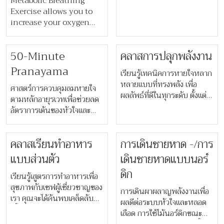
Metabolic Breathing
ทิศทาง เพื่อช่วยเพิ่มออกซิเจน
Exercise allows you to
เข้าไปในร่างกายทำให้ระบบ
increase your oxygen
เส้นประสาทเกิดการทำงานให้
use and boost your
ดีขึ้น รวมถึงความยืดหยุ่นของ
metabolic rate without
กล้ามเนื้อ
50-Minute
คลาสการปลุกพลังงาน
engaging in intense
exercise. With this
Pranayama
เรียนรู้เทคนิคการหายใจหลาก
simple yet powerful
หลายแบบที่ทรงพลัง เพื่อ
diaphragmatic breathing
ศาสตร์การควบคุมลมหายใจ
ผลลัพธ์ที่ดีในทุกระดับ ตั้งแต่
technique, our therapist
ตามหลักอายุรเวทเพื่อช่วยลด
การปรับปรุงคุณภาพการนอน
will lead you through
อัตราการเต้นของหัวใจและ
หลับและลดความวิตกกังวล ไป
different stretching
สร้างความรู้สึกผ่อนคลาย การ
จนถึงการกระตุ้นระบบ
positions to lengthen
ฝึกหายใจโดยมีผู้แนะนำนั้นยัง
ภูมิคุ้มกันและการทำงานของ
คลาสเรียนทำอาหาร
การเดินชายหาด -/การ
and strengthen your
ช่วยให้จิตใจสงบอย่างลึกซึ้ง
สมอง
internal muscles.
และเปิดทางไปสู่วิถีแห่งการ
แบบส่วนตัว
เดินชายหาดแบบนอร์
บำบัด
ดิก
เรียนรู้เสูตรการทำอาหารเพื่อ
สุขภาพกับเชฟผู้เชี่ยวชาญของ
การเดินผาผลาญพลังงานเพื่อ
เรา คุณจะได้ค้นพบเคล็ดลับ
ผลดีต่อระบบหัวใจและหลอด
เบื้องหลังสูตรอาหารแต่ละเมนู
เลือด การใช้ไม้นอร์ดิกขณะ
ที่แสนอร่อยและยังคงดีต่อ