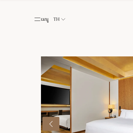
เมนู
TH