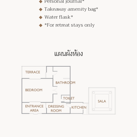
Personal journal*
Takeaway amenity bag*
Water flask*
*For retreat stays only
แผนผังห้อง