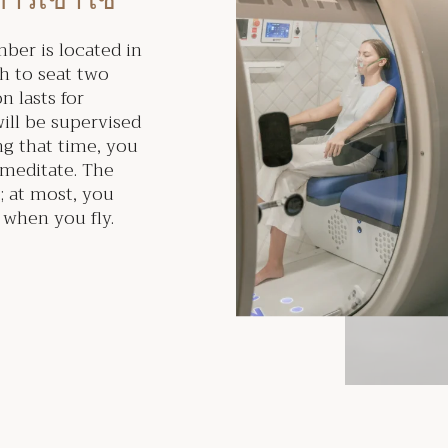
ะการเข้าใช้
ber is located in
h to seat two
n lasts for
ill be supervised
ng that time, you
 meditate. The
; at most, you
 when you fly.