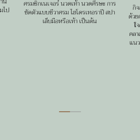
จาน
ศรมซิกเนเจอร์ นวดเท้า นวดศีรษะ การ
กิ
็มไป
ขัดตัวแบบชีวาศรม ไฮโดรเทอราปี สปา
ด้วย
เล็บมือหรือเท้า เป็นต้น
ใจ
คลาส
แนวค