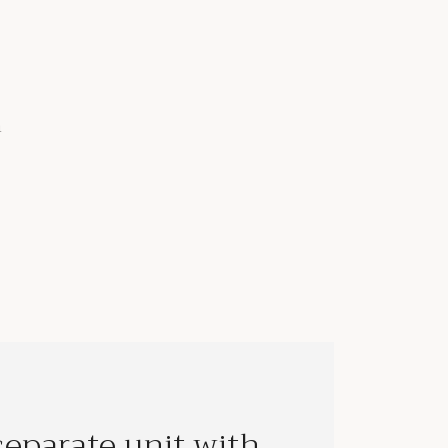
m
separate unit with