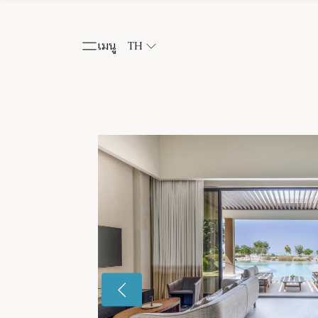
เมนู
TH