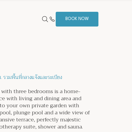
BOOK NOW
 รวมพื้นที่กลางแจ้งและระเบียง
e with three bedrooms is a home-
 with living and dining area and
to your own private garden with
 pool, plunge pool and a wide view of
nsive terrace, perfectly majestic
rotherapy suite, shower and sauna.