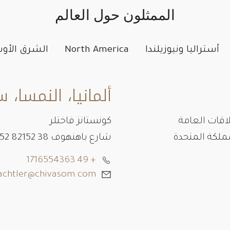
الممثلون حول العالم
أستراليا ونيوزيلندا
North America
الشرق الأ
ألمانيا، النمسا، 
اقات العامة
كونستانز فاختلر
شارع باهنهوف 38 82152 82152 Planegg, Germany
+ 49 1716554363
achtler@chivasom.com