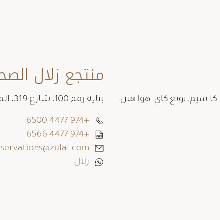
منتجع زلال الص
 كا سيم، نونغ كاي، هوا هين،
بناية رقم 100، شارع 319، المنطقة 79، ص.ب، 70034 الرويس قطر
+974 4477 6500
+974 4477 6566
eservations@zulal.com
زلال