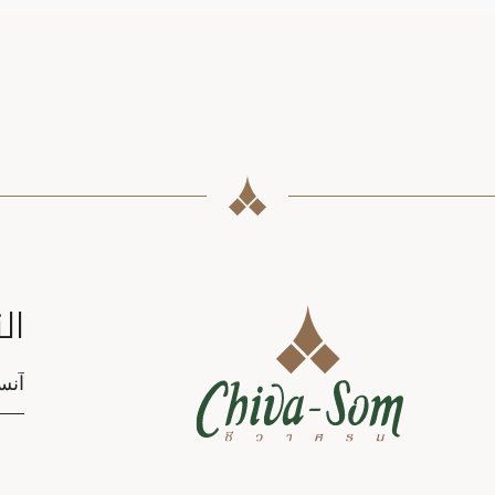
ال
tion