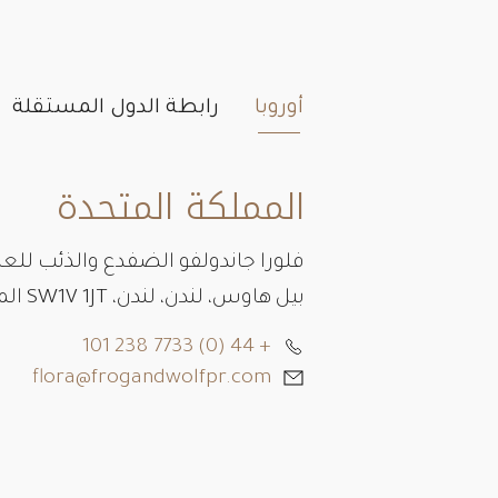
أوروبا
رابطة الدول المستقلة
المملكة المتحدة
فلورا جاندولفو الضفدع والذئب للعل
بيل هاوس، لندن، لندن، SW1V 1JT المملكة المتحدة
+ 44 (0) 7733 238 101
flora@frogandwolfpr.com