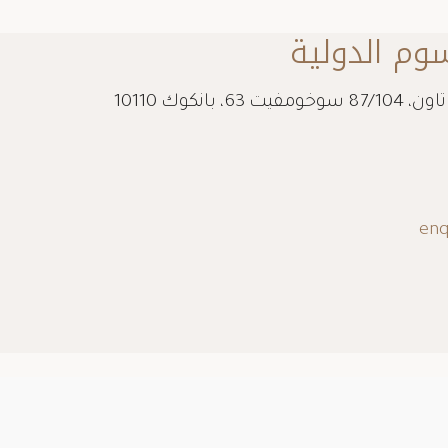
وم الدولية
الطابق الأرضي، مبنى مودرن تاون، 87/104 سوخومفيت 63، بانكوك 10110
enq