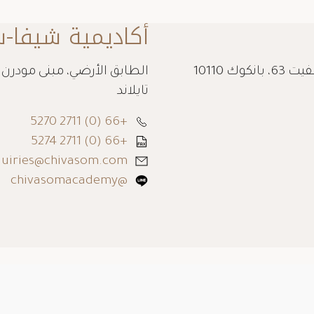
أكاديمية شيفا-س
الطابق 11، مبنى مودرن تاون، 87/104 سوخومفيت 63، بانكوك 10110
تايلاند
+66 (0) 2711 5270
+66 (0) 2711 5274
uiries@chivasom.com
@chivasomacademy