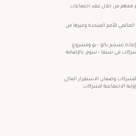
ائم معهم من خلال عقد اجتماعات
 العالمي للأمم المتحدة وغيرها من
نظام الإيكولوجي لأشجار المانغروف "Krailart Niwate"، ومشروع إعادة تشجير بالو - يو ومشروع
لشركات في شيفا - سوم، بالإضافة
 للشركات وضمان الاستقرار المالي
ية الاجتماعية للشركات.