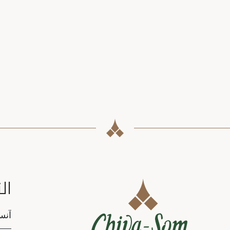
ال
tion