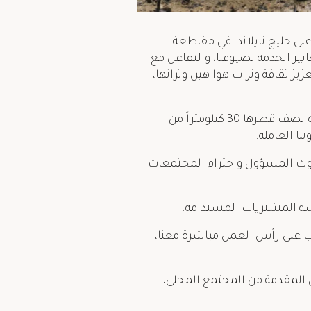
ى خليج تايلاند، في مقاطعة
ير الخدمة لضيوفنا، والتفاعل مع
زيز ثقافة وتراث هوا هين وتراثها،
1. إعطاء الأفضلية للموظفين المحليين في عملية التوظيف لدينا وللمرشحين الذين يقيمون ضمن دائرة نصف قطرها 30 كيلومتراً من
لسلوك المسؤول واحترام المجتمعات
يب على رأس العمل مباشرة معنا،
وى المقدمة من المجتمع المحلي،