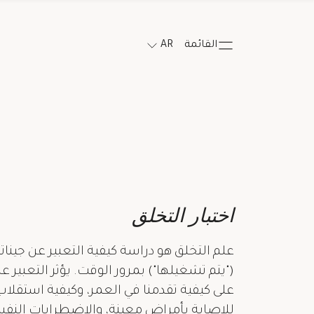
القائمة
AR
اختبار التخلق
علم التخلق هو دراسة كيفية التعبير عن جيناتنا،
("يتم تشغيلها") بمرور الوقت. يؤثر التعبير 
على كيفية تقدمنا في العمر، وكيفية استقلاب 
للإصابة بأمراض معينة، والاضطرابات النفس