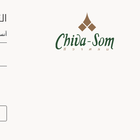
ال
tion