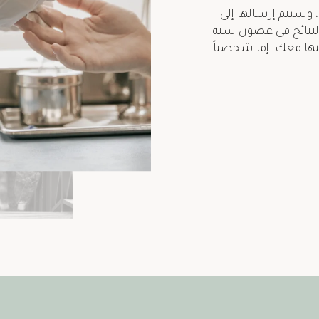
 وسيتم إرسالها إلى
النتائج في غضون ستة
تها معك، إما شخصياً