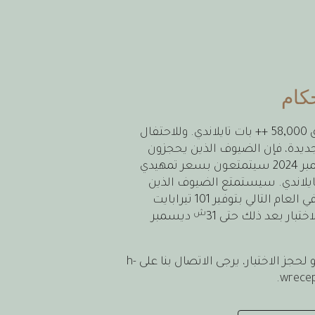
كام
يبلغ سعر اختبار التخلّق 58,000 ++ بات تايلاندي. وللاحتفال
جديدة، فإن الضيوف الذين يحجزون
سبتمبر 2024 سيتمتعون بسعر تمهيدي
 ++ بات تايلاندي. سيستمتع الضيوف الذين
يحجزون تكرار الاختبار في العام التالي بتوفير 101 تيرابايت
ش
اختبار بعد ذلك حتى 31
ديسمبر
لحجز الاختبار، يرجى الاتصال بنا على
h-
.
wrece