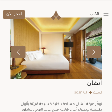
AR
احجز الآن
أنشان
الملك
◆
63 sq.m.
توفّر غرفة أنشان مساحة داخلية فسيحة مُزيّنة بألوان
طبيعية لإضفاء أجواء هادئة. تفتح غرف النوم ومناطق