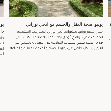
يونيو: صحة العقل والجسم مع انجي توراني
يول
را
خلال شهر يونيو، ستتواجد أنجي توراني الممارسة المتقدمة
المعتمدة في برنامج "بودي توك" ومدربة مايند سكيب أنجي
طوا
توراني لدعم فهم الضيوف للعلاقة بين العقل والجسم، مع
الف
التركيز بشكل خاص على إدارة الإجهاد والصحة العقلية والمناعة.
ال
أسب