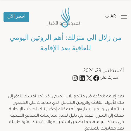
AR
احجز الآن
المدونات والأخبار
من زلال إلى منزلك: أهم الروتين اليومي
للعافية بعد الإقامة
أغسطس 29، 2024
شارك على
بعد إقامة مُجدّدة في منتجع زلال الصحي، قد تجد نفسك تتوق إلى
تلك الأجواء الهادئة والروتين الشامل الذي ساعدك على الشعور
بالانتعاش. والخبر السار هو أنه يمكنك إحضار تلك العادات الإيجابية
معك إلى المنزل! فيما يلي دليل لدمج ممارسات المنتجع الصحية
في حياتك اليومية، مما يضمن استمرار فوائد إقامتك لفترة طويلة
بعد مغادرتك للمنتجع.