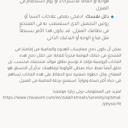
هواية أو حمامًا للاسترخاء أو يوم استجمام في
المنزل.
دلل نفسك:
ادمجي بعض علاجات السبا أو
روتين التجميل الذي استمتعتِ به في المنتجع
في نظامك المنزلي. قد يكون هذا الأمر بسيطاً
مثل قناع الوجه أو التدليك الذاتي.
يمكن أن يكون دمج ممارسات الهدوء والعافية من إقامتنا في
المنتجع في حياتك اليومية مجزياً للغاية. من خلال دمج هذه
العادات الروتينية فإنك لا توسع نطاق فوائد منتجعك فحسب، بل
تخلق أيضاً نمط حياة يعطي الأولوية لرفاهيتك. تذكّر أن الاتساق هو
المفتاح، وكل خطوة صغيرة نحو الحفاظ على هذه العادات تساهم
في حياة أكثر صحة وتوازناً. استمتع برحلة العافية في المنزل.
لمزيد من المعلومات يرجى زيارة موقعنا
https://www.chivasom.com/en/zulal/retreats/serenity/optimal-
physio-fit/