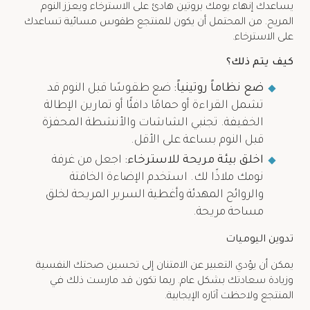
يساعدك إنهاء يومك بروتين هادئ على الاسترخاء ويعزز النوم
المريح. من المحتمل أن يكون للمنتجع طقوس مسائية تساعدك
على الاسترخاء.
كيف يتم ذلك؟
ضع نظاماً روتينياً:
ضع طقوسًا قبل النوم قد
تشمل القراءة أو حمامًا دافئًا أو تمارين الإطالة
الخفيفة. تجنبي الشاشات والأنشطة المحفزة
قبل النوم بساعة على الأقل.
اخلق بيئة مريحة للاسترخاء:
اجعل من غرفة
نومك ملاذًا لك. استخدم الإضاءة الخافتة
والروائح المهدئة وأغطية السرير المريحة لخلق
مساحة مريحة.
تدوين اليوميات
يمكن أن يؤدي التعبير عن الامتنان إلى تحسين صحتك النفسية
وزيادة سعادتك بشكل عام. ربما تكون قد مارست ذلك في
المنتجع ولاحظت آثاره الإيجابية.