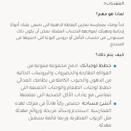
المغذيات
n
لماذا هو مهم؟
ابدأ يومك بممارسة تمارين اليقظة الذهنية التي تضفي عليك أجواءً
إيجابية وتهيئك لمواجهة التحديات المقبلة. يمكن أن يكون ذلك
مستوحى من جلسات التأمل أو دروس اليوغا التي اختبرتها في
المنتجع.
كيف يتم ذلك؟
خطط لوجباتك:
ادمج مجموعة متنوعة من
الفواكه الطازجة والخضروات والبروتينات الخالية
من الدهون والحبوب الكاملة في نظامك الغذائي.
خطط لوجبات الطعام والوجبات الخفيفة التي
تتماشى مع عادات الأكل الصحية التي تعلمتها.
أنشئ مساحة:
خصص ركناً هادئاً في منزلك لهذه
الممارسة. استخدم وسائد مريحة، وروائح مهدئة
مثل الزيوت العطرية، وربما قائمة تشغيل
مهدئة.