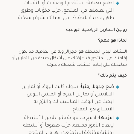
اطبخ بعناية:
استخدم الوصفات أو التقنيات
التي تعلمتها في المنتجع. جرّب مكوّنات وطرق
طهي جديدة للحفاظ على وجباتك مثيرة ومغذية.
روتين التمارين الرياضية اليومية
لماذا هو مهم؟
النشاط البدني المنتظم هو حجر الزاوية في العافية. قد تكون
إقامتك في المنتجع قد عرّفتك على أشكال جديدة من التمارين أو
ساعدتك على إعادة اكتشاف شغفك بالحركة.
كيف يتم ذلك؟
ضع جدولاً زمنياً:
سواء كانت اليوغا أو تمارين
البيلاتس أو تمارين القوة أو المشي اليومي،
ابحث عن الوقت المناسب لك والتزم به.
الاتساق هو المفتاح.
امزجها:
ادمج مجموعة متنوعة من الأنشطة
لإبقاء الأمور ممتعة. جرّب صفوفاً أو أنشطة
روتينية مختلفة استمتعت بها في المنتجع.