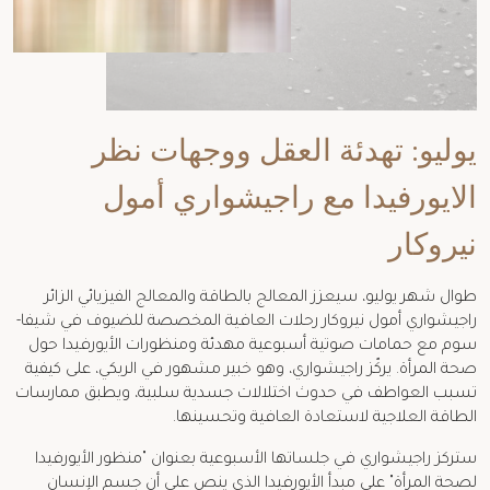
يوليو: تهدئة العقل ووجهات نظر
الايورفيدا مع راجيشواري أمول
نيروكار
طوال شهر يوليو، سيعزز المعالج بالطاقة والمعالج الفيزيائي الزائر
راجيشواري أمول نيروكار رحلات العافية المخصصة للضيوف في شيفا-
سوم مع حمامات صوتية أسبوعية مهدئة ومنظورات الأيورفيدا حول
صحة المرأة. يركّز راجيشواري، وهو خبير مشهور في الريكي، على كيفية
تسبب العواطف في حدوث اختلالات جسدية سلبية، ويطبق ممارسات
الطاقة العلاجية لاستعادة العافية وتحسينها.
ستركز راجيشواري في جلساتها الأسبوعية بعنوان "منظور الأيورفيدا
لصحة المرأة" على مبدأ الأيورفيدا الذي ينص على أن جسم الإنسان