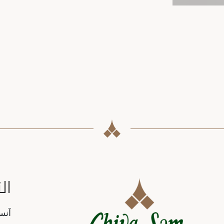
ال
tion